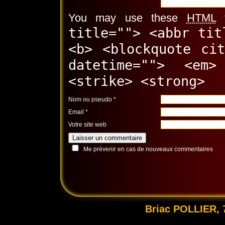
You may use these
HTML
t
title=""> <abbr tit
<b> <blockquote ci
datetime=""> <em
<strike> <strong>
Nom ou pseudo
*
Email
*
Votre site web
Me prévenir en cas de nouveaux commentaires
Briac POLLIER, 