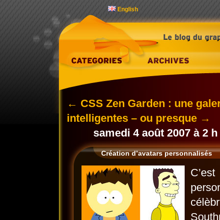
English
←
CSS Zen Garden : une galer
intelligentes – ou presque
→
samedi 4 août 2007 à 2 h
Création d’avatars personnalisés
C’est
perso
célèb
South